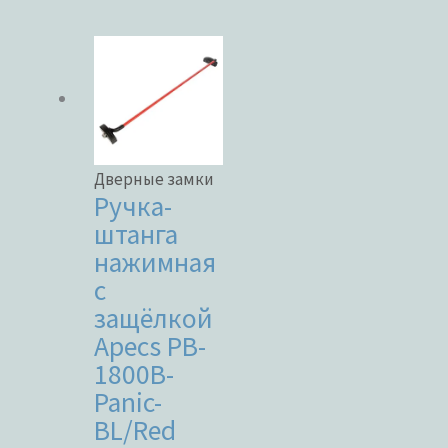
Бренды
ЦВЕТ
Дверные замки
Ручка-
штанга
нажимная
В наличии
с
защёлкой
В продаже
Apecs PB-
1800B-
Panic-
Метки товаров
BL/Red