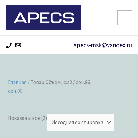
Перейти
к
содержимому
Apecs-msk@yandex.ru
Главная
/ Товар Объем, см3 / сен.96
сен.96
Показаны все (2)
Категории товаров