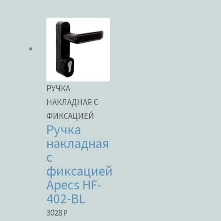
Бренды
ЦВЕТ
РУЧКА
НАКЛАДНАЯ С
ФИКСАЦИЕЙ
Ручка
В наличии
накладная
с
В продаже
фиксацией
Apecs HF-
402-BL
Метки товаров
3028
₽