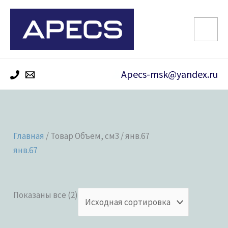
Перейти
к
содержимому
Apecs-msk@yandex.ru
Главная
/ Товар Объем, см3 / янв.67
янв.67
Показаны все (2)
Категории товаров