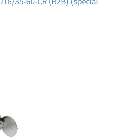
16/35-60-CR (B2B) (special