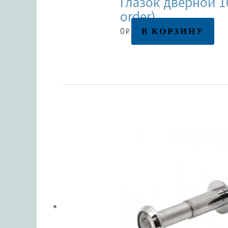
Глазок дверной 10
order)
В КОРЗИНУ
0
₽