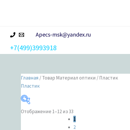
р
а
Apecs-msk@yandex.ru
+7(499)3993918
Главная
/ Товар Материал оптики / Пластик
Пластик
Отображение 1–12 из 33
Категории 
1
2