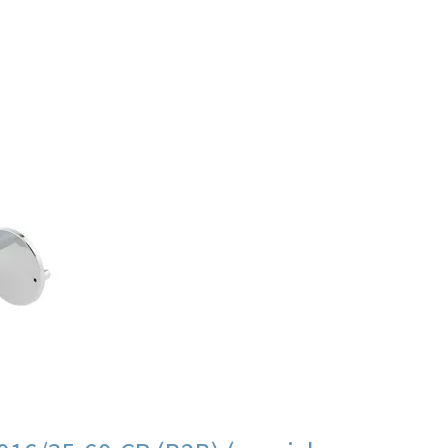
ии
В продаже
аров