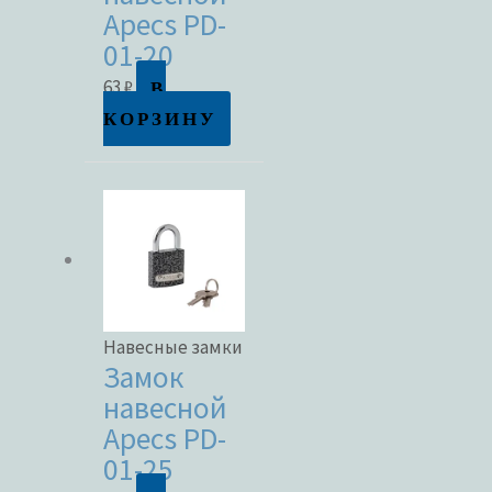
Apecs PD-
01-20
В
63
₽
КОРЗИНУ
Навесные замки
Замок
навесной
Apecs PD-
01-25