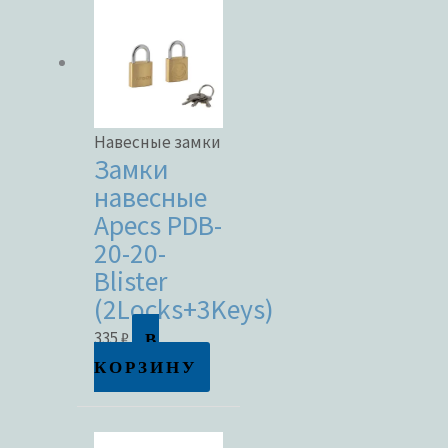
Навесные замки
Замки
навесные
Apecs PDB-
20-20-
Blister
(2Locks+3Keys)
В
335
₽
КОРЗИНУ
Этот
товар