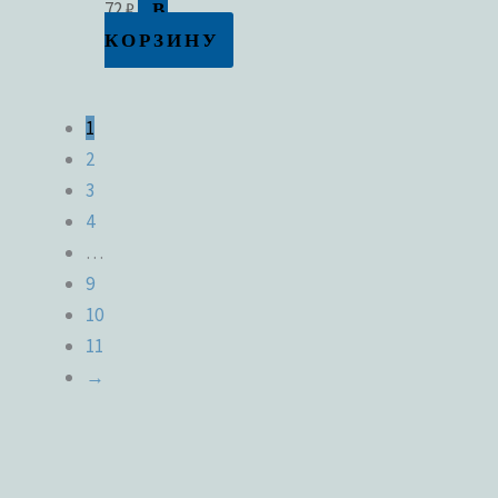
В
72
₽
КОРЗИНУ
1
2
3
4
…
9
10
11
→