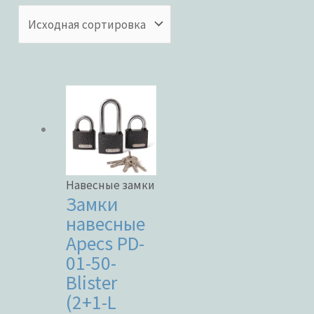
Категории товаров
Бренды
ЦВЕТ
Навесные замки
Замки
навесные
Apecs PD-
В наличии
01-50-
Blister
В продаже
(2+1-L