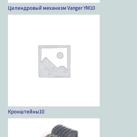
Цилиндровый механизм Vanger YM
10
Кронштейны
10