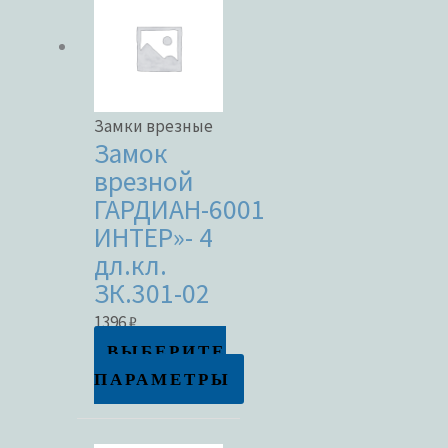
имеет
несколько
вариаций.
Опции
Замки врезные
можно
Замок
выбрать
врезной
на
ГАРДИАН-6001
странице
ИНТЕР»- 4
товара.
дл.кл.
ЗК.301-02
1396
₽
ВЫБЕРИТЕ
ПАРАМЕТРЫ