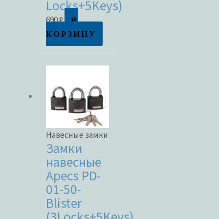
Locks+5Keys)
В
690
₽
Метки товаров
КОРЗИНУ
Навесные замки
Замки
навесные
Apecs PD-
01-50-
Blister
(3Locks+5Keys)