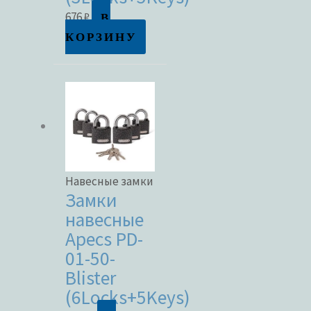
В
676
₽
КОРЗИНУ
Навесные замки
Замки
навесные
Apecs PD-
01-50-
Blister
(6Locks+5Keys)