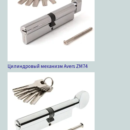
Цилиндровый механизм Avers ZM
74