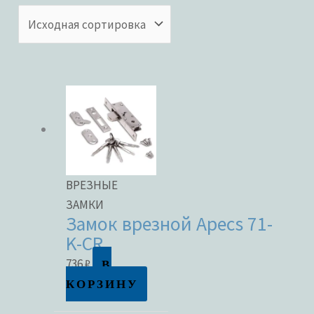
Категории товаров
Бренды
ЦВЕТ
ВРЕЗНЫЕ
ЗАМКИ
Замок врезной Apecs 71-
K-CR
В наличии
В
736
₽
КОРЗИНУ
В продаже