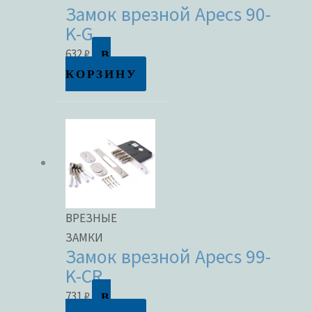
Замок врезной Apecs 90-
K-G
В
632
₽
КОРЗИНУ
ВРЕЗНЫЕ
ЗАМКИ
Замок врезной Apecs 99-
K-CR
В
731
₽