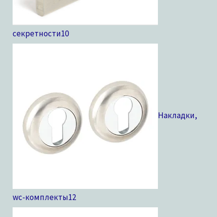
секретности
10
Накладки,
wc-комплекты
12