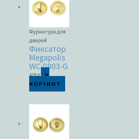
Фурнитура для
дверей
Фиксатор
Megapolis
WC-0803-G
В
418
₽
КОРЗИНУ