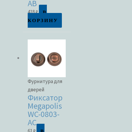
AB
В продаже
В
418
₽
КОРЗИНУ
Метки товаров
Фурнитура для
дверей
Фиксатор
Megapolis
WC-0803-
AC
В
61
₽