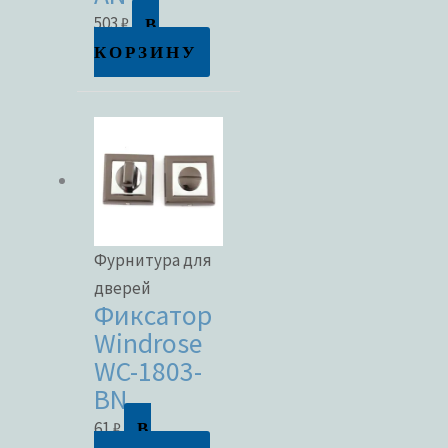
В
503
₽
КОРЗИНУ
Фурнитура для
дверей
Фиксатор
Windrose
WC-1803-
BN
В
61
₽