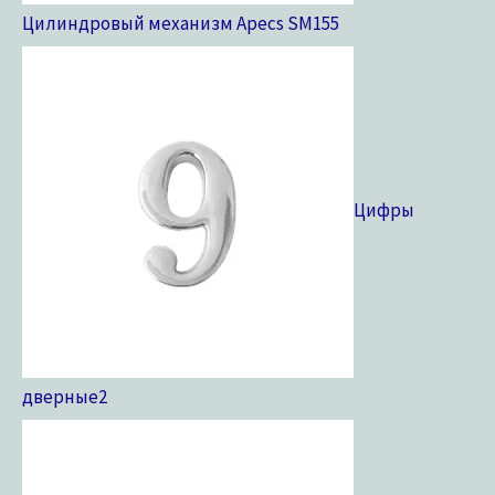
Цилиндровый механизм Apecs SM
155
Цифры
дверные
2