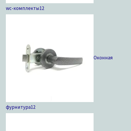
wc-комплекты
12
Оконная
фурнитура
12