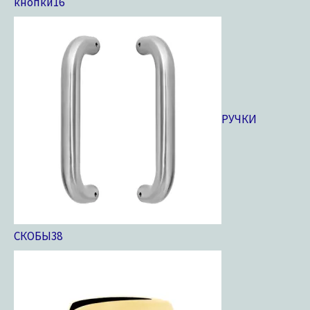
кнопки
16
РУЧКИ
СКОБЫ
38