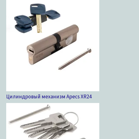
Цилиндровый механизм Apecs XR
24