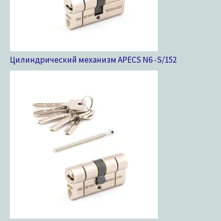
Цилиндрический механизм APECS N6 -S/15
2