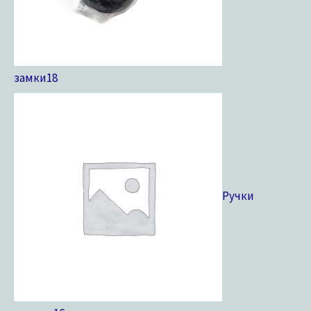
замки
18
Ручки