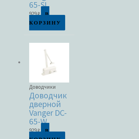
65-SL
В
929
₽
КОРЗИНУ
Доводчики
Доводчик
дверной
Vanger DC-
65-W
В
929
₽