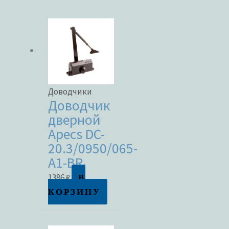
Категории товаров
Бренды
Доводчики
Доводчик
дверной
ЦВЕТ
Apecs DC-
20.3/0950/065-
A1-BR
В
1386
₽
В наличии
КОРЗИНУ
В продаже