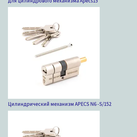
для цилиндрового механизма Apecs
15
Цилиндрический механизм APECS N6 -S/15
2