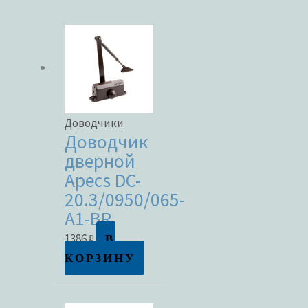
Категории товаров
Бренды
Доводчики
Доводчик
дверной
ЦВЕТ
Apecs DC-
20.3/0950/065-
A1-BR
В
1386
₽
В наличии
КОРЗИНУ
В продаже