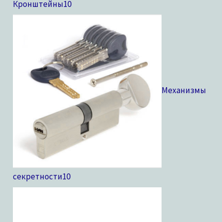
Кронштейны
10
Механизмы
секретности
10