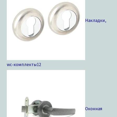
Накладки,
wc-комплекты
12
Оконная