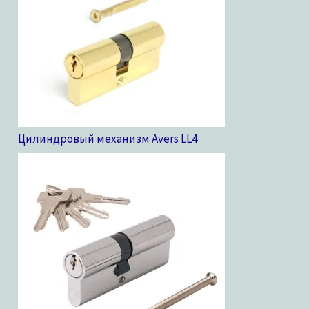
Цилиндровый механизм Avers LL
4