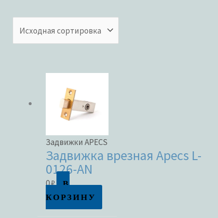
Категории товаров
Бренды
ЦВЕТ
Задвижки APECS
Задвижка врезная Apecs L-
0126-AN
В
0
₽
В наличии
КОРЗИНУ
В продаже