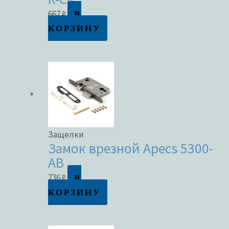
В
667
₽
КОРЗИНУ
Защелки
Замок врезной Apecs 5300-
AB
В
736
₽
КОРЗИНУ