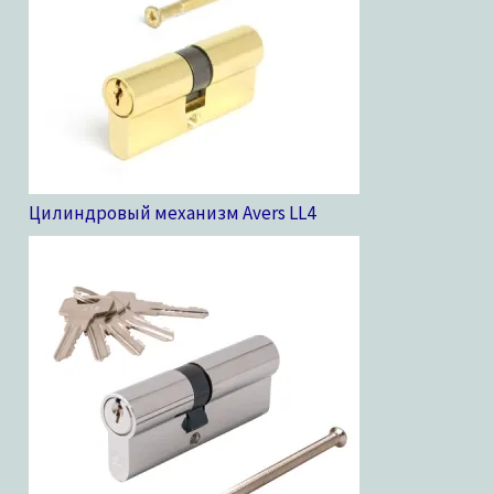
Цилиндровый механизм Avers LL
4