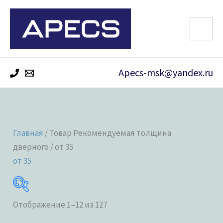
Перейти
к
содержимому
Apecs-msk@yandex.ru
Главная
/ Товар Рекомендуемая толщина
дверного / от 35
от 35
Отображение 1–12 из 127