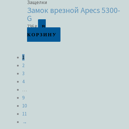
Защелки
Замок врезной Apecs 5300-
G
В
736
₽
КОРЗИНУ
1
2
3
4
…
9
10
11
→