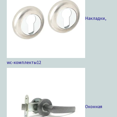
Накладки,
wc-комплекты
12
Оконная