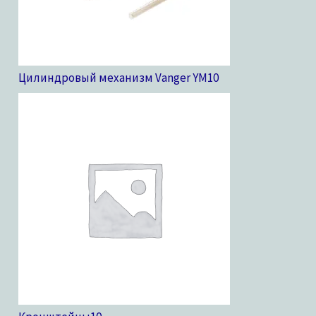
Цилиндровый механизм Vanger YM
10