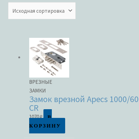
Категории товаров
Бренды
ЦВЕТ
ВРЕЗНЫЕ
ЗАМКИ
Замок врезной Apecs 1000/60
CR
В наличии
В
1070
₽
КОРЗИНУ
В продаже