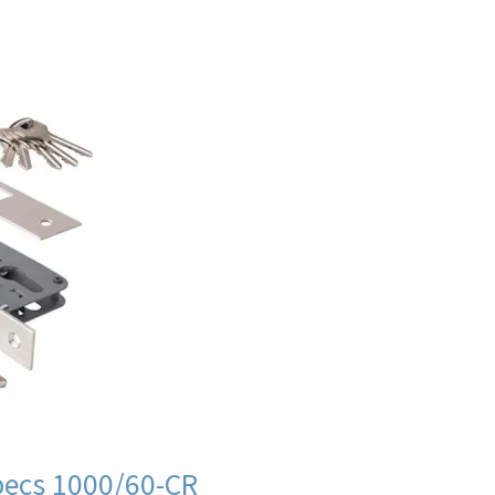
ии
В продаже
аров
ecs 1000/60-CR