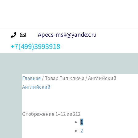
р
а
Apecs-msk@yandex.ru
+7(499)3993918
Главная
/ Товар Тип ключа / Английский
Английский
Отображение 1–12 из 212
Категории 
1
2